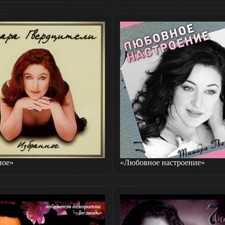
ное»
«Любовное настроение»