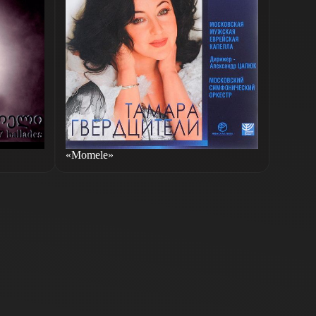
«Momele»