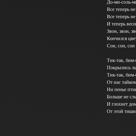
До-ми-соль-м
Все теперь не 
Все теперь не
И теперь весн
Звон, звон, з
Кончился цве
Сон, сон, сон
Тик-так, бим-
Покрылись ль
Тик-так, бим
От нас тайко
Ни пенье пти
Больше не с
И глохнет дом
От этой тиши