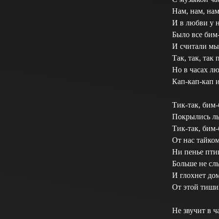
Нам, нам, нам
И в любви у н
Было все бим
И считали мы 
Так, так, так 
Но в часах лю
Кап-кап-кап и
Тик-так, бим-
Покрылись ль
Тик-так, бим-
От нас тайко
Ни пенье пти
Больше не с
И глохнет дом
От этой тиши
Не звучит в ч