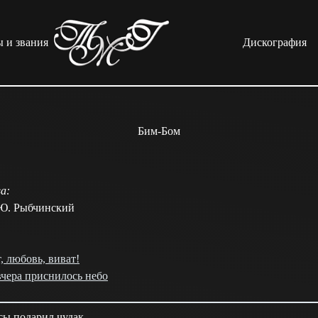
 и звания
Дискография
Бим-Бом
а:
 Ю. Рыбчинский
, любовь, виват!
чера приснилось небо
сы подарил чудак