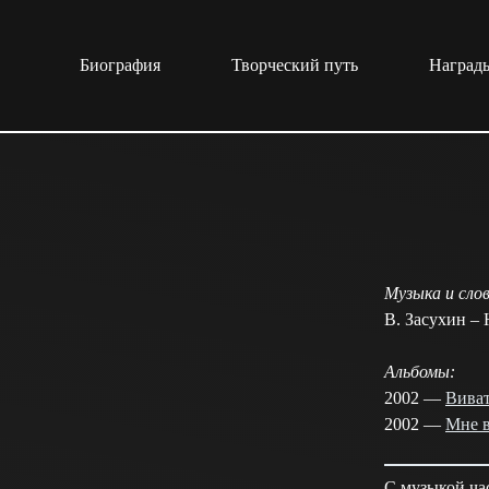
Перейти
к
сути
Биография
Творческий путь
Награды
Музыка и слов
В. Засухин –
Альбомы:
2002 —
Виват
2002 —
Мне в
С музыкой ча