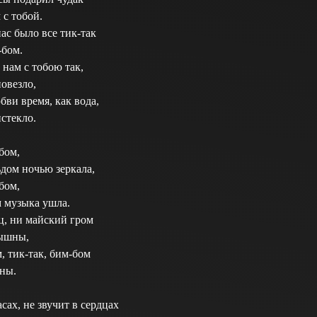
 с тобой.
ас было все тик-так
-бом.
нам с тобою так,
повезло,
бви время, как вода,
стекло.
бом,
дом ночью зеркала,
бом,
м музыка ушла.
ц, ни майский гром
лышны,
, тик-так, бим-бом
ны.
асах, не звучит в сердцах