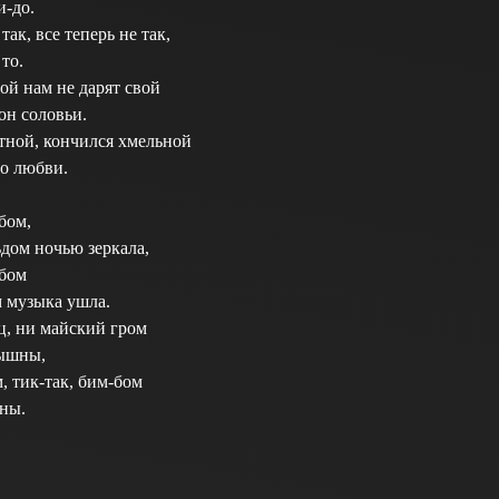
и-до.
так, все теперь не так,
 то.
ой нам не дарят свой
вон соловьи.
тной, кончился хмельной
 о любви.
бом,
дом ночью зеркала,
-бом
м музыка ушла.
ц, ни майский гром
лышны,
, тик-так, бим-бом
ны.