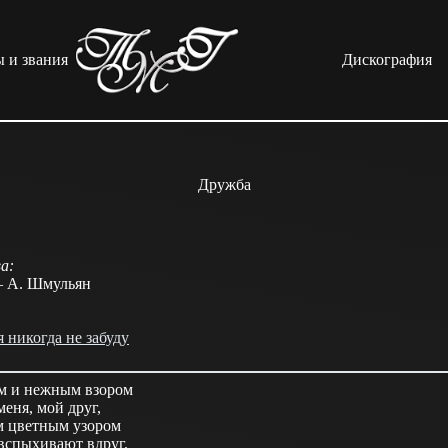
 и звания
Дискография
Дружба
а:
— А. Шмульян
я никогда не забуду
м и нежным взором
еня, мой друг,
 цветным узором
 вспыхивают вдруг.