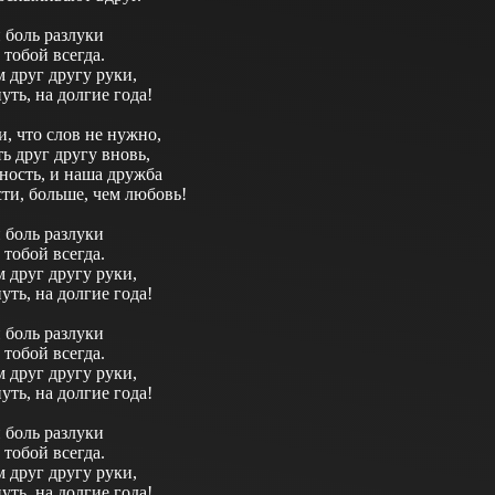
и боль разлуки
 тобой всегда.
 друг другу руки,
уть, на долгие года!
, что слов не нужно,
ь друг другу вновь,
ность, и наша дружба
ти, больше, чем любовь!
и боль разлуки
 тобой всегда.
 друг другу руки,
уть, на долгие года!
и боль разлуки
 тобой всегда.
 друг другу руки,
уть, на долгие года!
и боль разлуки
 тобой всегда.
 друг другу руки,
уть, на долгие года!