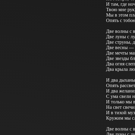
И там, где но
Твою мне рук
Мы в этом п
Опять с тоб
Две волны с 
Две луны с л
Две струны, д
Две весны — 
Две мечты ма
Две звезды б
Два огня сле
Два крыла лю
И два дыханья
Опять рассвет
И два желани
С ума свели н
И только мы 
На свет свечи
И в тихой му
Кружим мы 
Две волны с 
Две луны с л