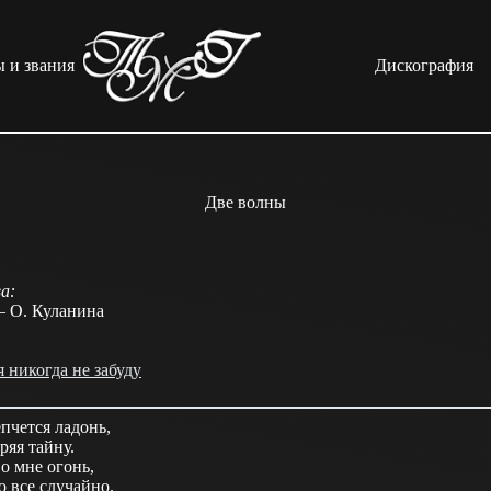
 и звания
Дискография
Две волны
а:
 О. Куланина
я никогда не забуду
пчется ладонь,
ряя тайну.
о мне огонь,
о все случайно.