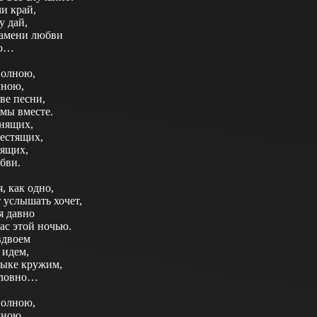
чи край,
у дай,
ламени любви
ою…
волною,
уною,
ве песни,
мы вместе.
нящих,
лестящих,
пящих,
бви.
, как одно,
 услышать хочет,
я давно
ас этой ночью.
вдвоем
 идем,
зыке кружим,
словно…
волною,
уною,