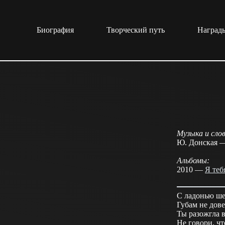
Перейти
к
сути
Биография
Творческий путь
Награды
Музыка и слов
Ю. Донская —
Альбомы:
2010 —
Я теб
С ладонью ше
Губам не дове
Ты разожгла в
Не говори, чт