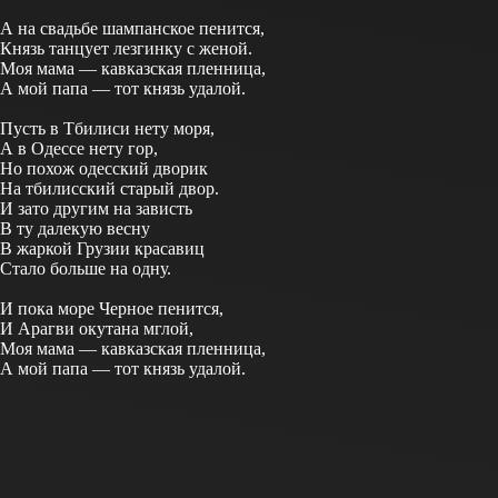
А на свадьбе шампанское пенится,
Князь танцует лезгинку с женой.
Моя мама — кавказская пленница,
А мой папа — тот князь удалой.
Пусть в Тбилиси нету моря,
А в Одессе нету гор,
Но похож одесский дворик
На тбилисский старый двор.
И зато другим на зависть
В ту далекую весну
В жаркой Грузии красавиц
Стало больше на одну.
И пока море Черное пенится,
И Арагви окутана мглой,
Моя мама — кавказская пленница,
А мой папа — тот князь удалой.