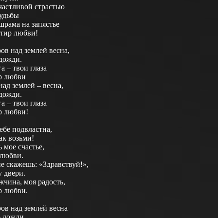
счастливой страстью
судьбы
шрама на запястье
тир любви!
ов над землей весна,
 дожди.
а – твои глаза
р любви
ад землей – весна,
 дожди.
а – твои глаза
р любви!
ебе подвластна,
ак возьми!
 мое счастье,
любви.
е скажешь: «Здравствуй!»,
у двери.
чина, моя радость,
р любви.
ов над землей весна
 дожди.