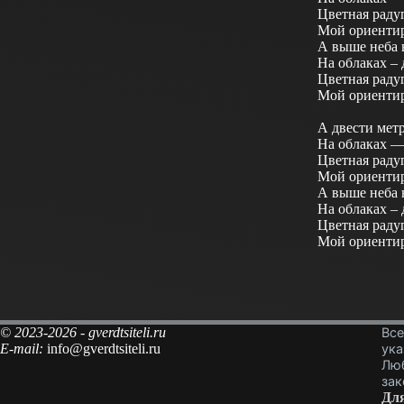
Цветная радуг
Мой ориенти
А выше неба н
На облаках –
Цветная радуг
Мой ориенти
А двести метр
На облаках —
Цветная радуг
Мой ориенти
А выше неба н
На облаках –
Цветная радуг
Мой ориенти
© 2023-2026 - gverdtsiteli.ru
Все
E-mail:
info@gverdtsiteli.ru
ука
Люб
зак
Для