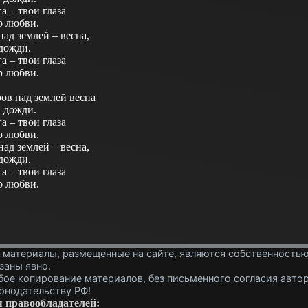
а – твои глаза
р любви.
ад землей – весна,
 дожди.
а – твои глаза
р любви.
ов над землей весна
 дожди.
а – твои глаза
р любви.
ад землей – весна,
 дожди.
а – твои глаза
р любви.
 материалы, размещенные на сайте, являются собственностью
заны явно.
ое копирование материалов, без письменного согласия автор
онодательству РФ!
 правообладателей: