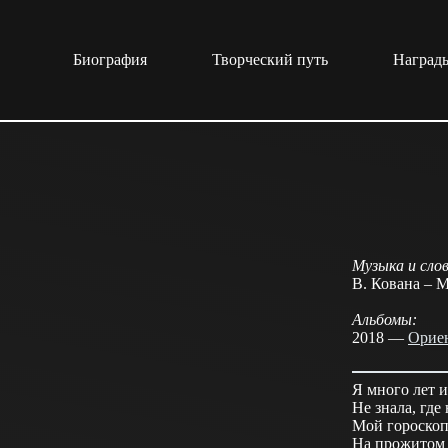
Перейти
к
сути
Биография
Творческий путь
Награды
Музыка и слов
В. Кована – 
Альбомы:
2018 —
Орие
Я много лет и
Не знала, где
Мой гороскоп
На прожитом 