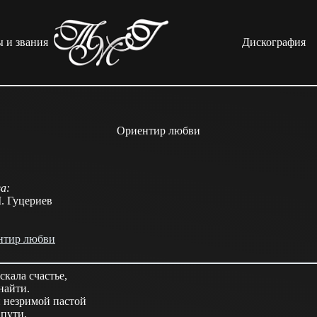
 и звания
Дискография
Ориентир любви
а:
М. Гуцериев
нтир любви
скала счастье,
 найти.
 незримой пастой
пути.