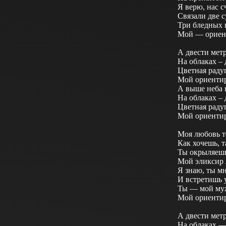
Я верю, нас 
Связали две 
Три бледных 
Мой — ориен
А двести метр
На облаках –
Цветная радуг
Мой ориенти
А выше неба н
На облаках –
Цветная радуг
Мой ориенти
Моя любовь т
Как хочешь, т
Ты окрыляешь
Мой эликсир 
Я знаю, ты мн
И встретишь 
Ты — мой муж
Мой ориенти
А двести метр
На облаках —