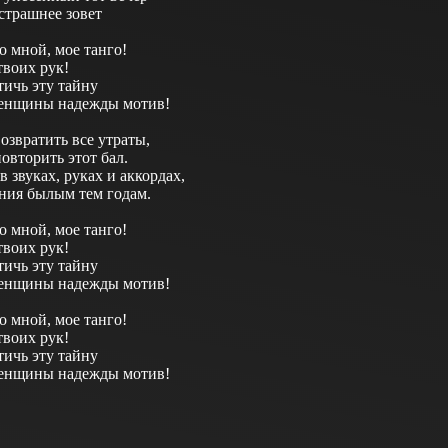
страшнее зовет
со мной, мое танго!
твоих рук!
тичь эту тайну
енщины надежды мотив!
озвратить все утраты,
овторить этот бал.
в звуках, руках и аккордах,
ния былым тем годам.
со мной, мое танго!
твоих рук!
тичь эту тайну
енщины надежды мотив!
со мной, мое танго!
твоих рук!
тичь эту тайну
енщины надежды мотив!