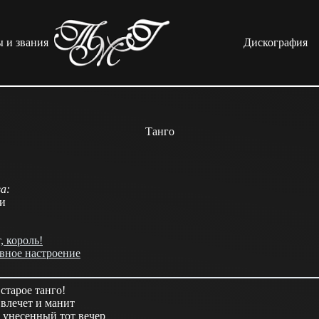
 и звания
Дискография
Танго
а:
ли
, король!
вное настроение
 старое танго!
 влечет и манит
 унесенный тот вечер