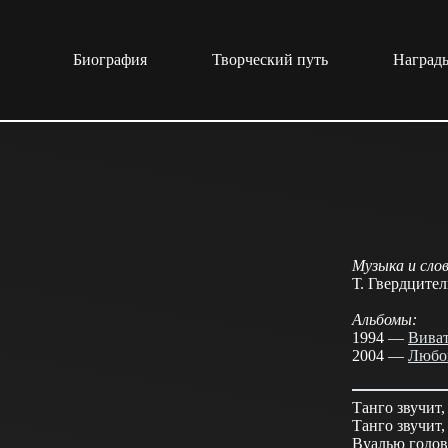
Перейти
к
сути
Биография
Творческий путь
Награды
Музыка и слов
Т. Гвердците
Альбомы:
1994 —
Виват
2004 —
Любо
Танго звучит,
Танго звучит,
Вуалью годов