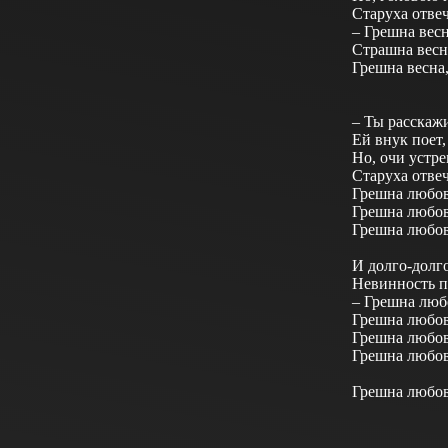
Старуха отвеч
– Грешна вес
Страшна весн
Грешна весна
– Ты расскаж
Ей внук поет,
Но, очи устре
Старуха отве
Грешна любов
Грешна любов
Грешна любо
И долго-долго
Невинность п
– Грешна люб
Грешна любо
Грешна любо
Грешна любо
Грешна любо