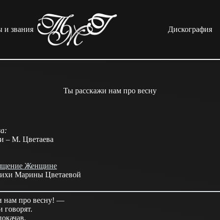
 и звания
Дискография
Ты расскажи нам про весну
а:
и – М. Цветаева
ящение Женщине
тихи Марины Цветаевой
и нам про весну! —
 говорят.
покачав,