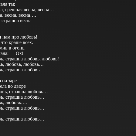
ала так
на, грешная весна, весна…
а, весна, весна….
, страшна весна
и нам про любовь!
 что краше всех.
мив в огонь,
чала: — Ох!
ь, страшна любовь, любовь!
ь, любовь, любовь…
вь, страшна любовь…
 на заре
ела во дворе
овь, страшна любовь…
вь, страшна любовь…
вь, любовь….
вь, страшна любовь…
вь, страшна любовь…