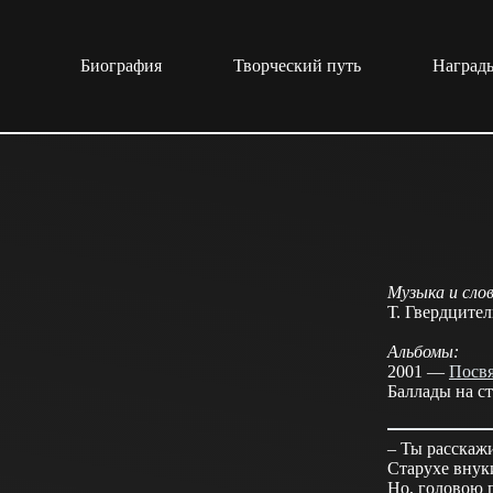
Перейти
к
сути
Биография
Творческий путь
Награды
Музыка и слов
Т. Гвердцител
Альбомы:
2001 —
Посв
Баллады на с
– Ты расскаж
Старухе внуки
Но, головою 