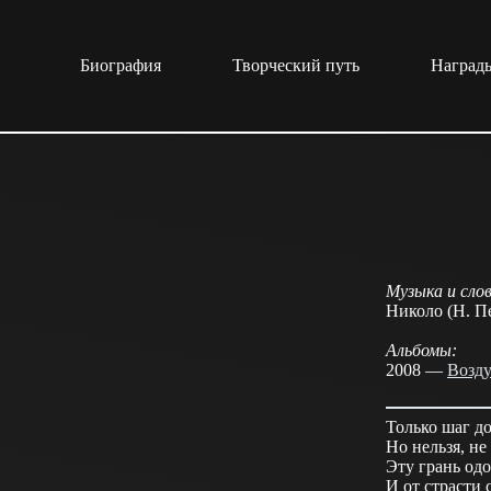
Перейти
к
сути
Биография
Творческий путь
Награды
Музыка и слов
Николо (Н. П
Альбомы:
2008 —
Возд
Только шаг до
Но нельзя, не
Эту грань одо
И от страсти 