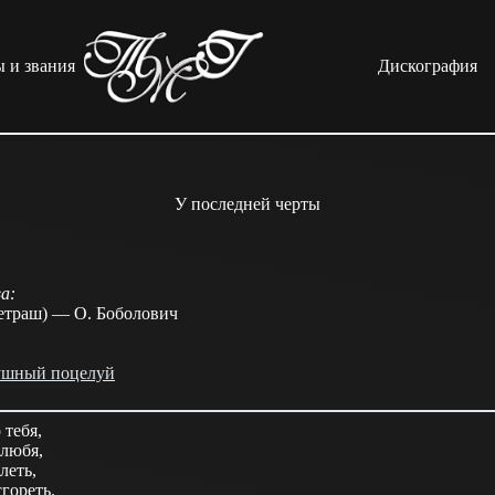
 и звания
Дискография
У последней черты
а:
етраш) — О. Боболович
ушный поцелуй
 тебя,
 любя,
леть,
сгореть.