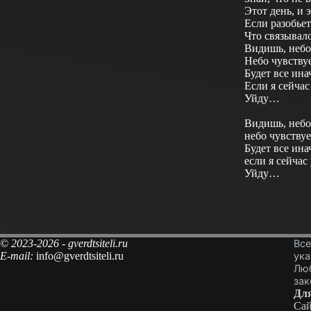
Этот день, и э
Если разобьет
Что связывал
Видишь, небо
Небо чувствуе
Будет все ина
Если я сейча
Уйду…
Видишь, небо
небо чувствуе
Будет все ина
если я сейча
Уйду…
© 2023-2026 - gverdtsiteli.ru
Все
E-mail:
info@gverdtsiteli.ru
ука
Люб
зак
Для
Сай