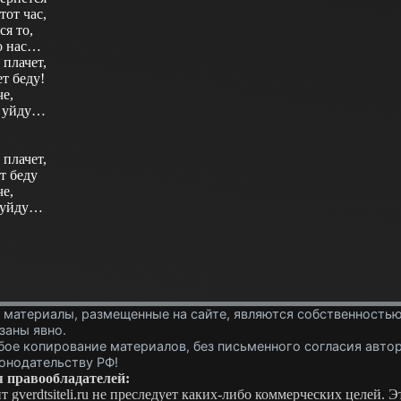
тот час,
ся то,
о нас…
 плачет,
т беду!
че,
с уйду…
 плачет,
т беду
че,
с уйду…
 материалы, размещенные на сайте, являются собственностью
заны явно.
ое копирование материалов, без письменного согласия автор
онодательству РФ!
 правообладателей:
т gverdtsiteli.ru не преследует каких-либо коммерческих целей. 