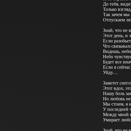
До тебя, видит
Только взгляд
Так зачем мы 
Отпускаем л
Знай, что не 
Этот день, и э
Если разобьет
Что связывал
Видишь, небо
Небо чувствуе
Будет все ина
Если я сейча
Уйду…
Заметет снег
Этот вдох, эт
Нашу боль зам
Но любовь не 
Мы стоим, я и
У последней 
Между мной 
Умирает любо
Знай, что не 