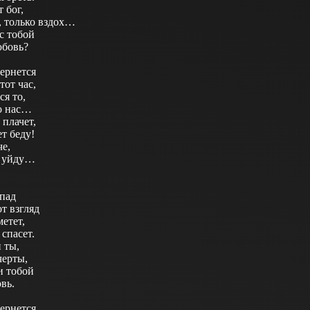
 бог,
, только вздох…
с тобой
юбовь?
вернется
тот час,
ся то,
о нас…
 плачет,
т беду!
че,
с уйду…
опад
от взгляд
етет,
спасет.
 ты,
черты,
и тобой
вь.
вернется